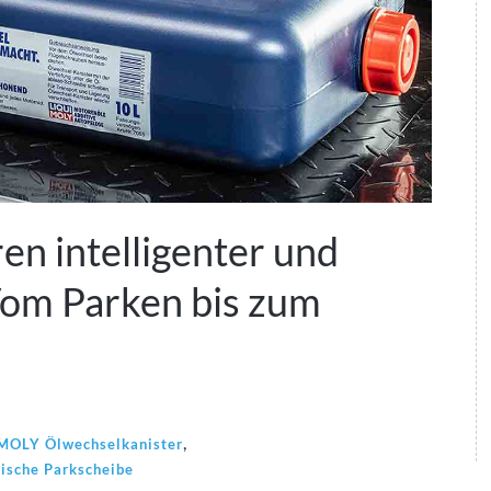
n intelligenter und
Vom Parken bis zum
,
MOLY Ölwechselkanister
nische Parkscheibe