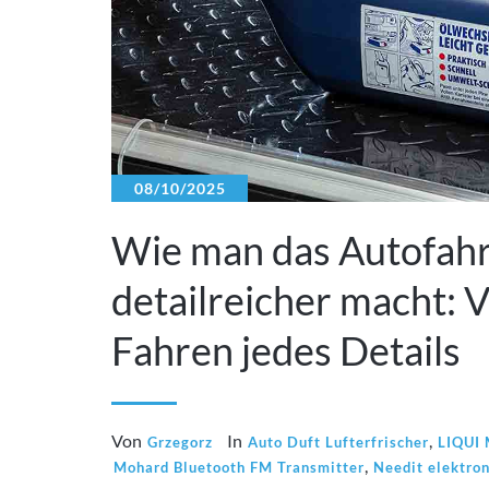
08/10/2025
Wie man das Autofahre
detailreicher macht: 
Fahren jedes Details
Von
In
,
Grzegorz
Auto Duft Lufterfrischer
LIQUI 
,
Mohard Bluetooth FM Transmitter
Needit elektro