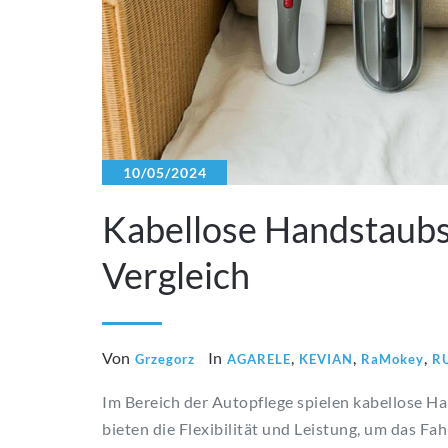
10/05/2024
Kabellose Handstaubs
Vergleich
Von
In
,
,
,
Grzegorz
AGARELE
KEVIAN
RaMokey
R
Im Bereich der Autopflege spielen kabellose H
bieten die Flexibilität und Leistung, um das Fa