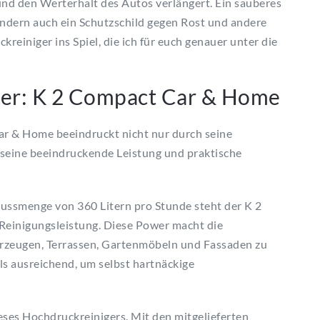
nd den Werterhalt des Autos verlängert. Ein sauberes
sondern auch ein Schutzschild gegen Rost und andere
reiniger ins Spiel, die ich für euch genauer unter die
ger: K 2 Compact Car & Home
r & Home beeindruckt nicht nur durch seine
 seine beeindruckende Leistung und praktische
ussmenge von 360 Litern pro Stunde steht der K 2
einigungsleistung. Diese Power macht die
rzeugen, Terrassen, Gartenmöbeln und Fassaden zu
ls ausreichend, um selbst hartnäckige
ieses Hochdruckreinigers. Mit den mitgelieferten