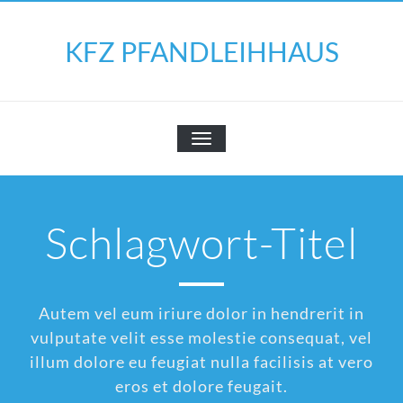
Skip
to
KFZ PFANDLEIHHAUS
content
SCHALTE
NAVIGATION
Schlagwort-Titel
Autem vel eum iriure dolor in hendrerit in
vulputate velit esse molestie consequat, vel
illum dolore eu feugiat nulla facilisis at vero
eros et dolore feugait.