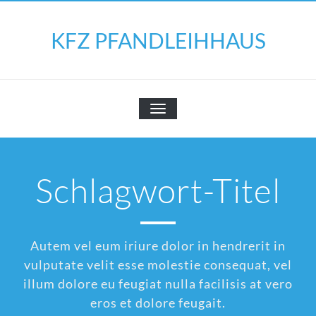
Skip
to
KFZ PFANDLEIHHAUS
content
SCHALTE
NAVIGATION
Schlagwort-Titel
Autem vel eum iriure dolor in hendrerit in
vulputate velit esse molestie consequat, vel
illum dolore eu feugiat nulla facilisis at vero
eros et dolore feugait.