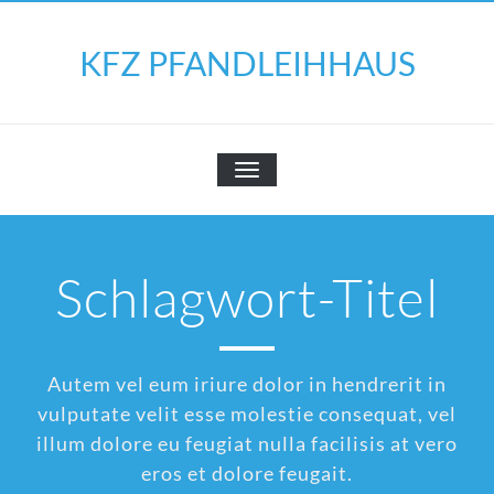
Skip
to
KFZ PFANDLEIHHAUS
content
SCHALTE
NAVIGATION
Schlagwort-Titel
Autem vel eum iriure dolor in hendrerit in
vulputate velit esse molestie consequat, vel
illum dolore eu feugiat nulla facilisis at vero
eros et dolore feugait.