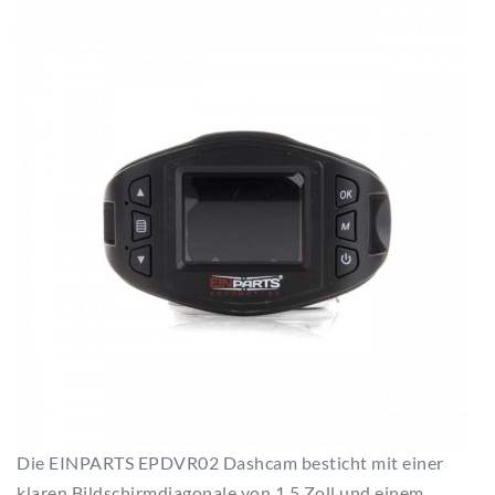
Die EINPARTS EPDVR02 Dashcam besticht mit einer
klaren Bildschirmdiagonale von 1,5 Zoll und einem