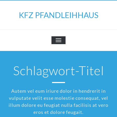
Skip
to
KFZ PFANDLEIHHAUS
content
SCHALTE
NAVIGATION
Schlagwort-Titel
Autem vel eum iriure dolor in hendrerit in
vulputate velit esse molestie consequat, vel
illum dolore eu feugiat nulla facilisis at vero
eros et dolore feugait.