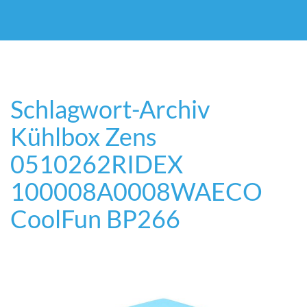
Schlagwort-Archiv
Kühlbox Zens
0510262
RIDEX
100008A0008
WAECO
CoolFun BP266