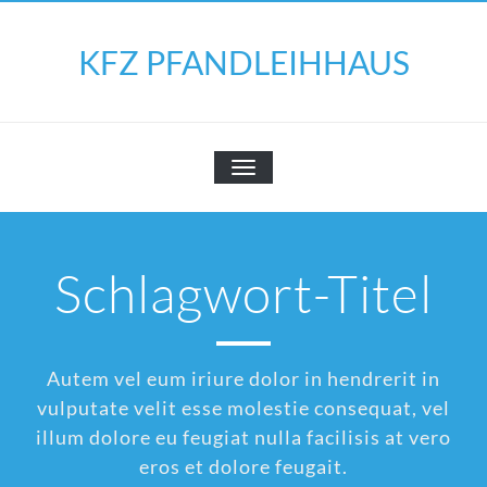
Skip
to
KFZ PFANDLEIHHAUS
content
SCHALTE
NAVIGATION
Schlagwort-Titel
Autem vel eum iriure dolor in hendrerit in
vulputate velit esse molestie consequat, vel
illum dolore eu feugiat nulla facilisis at vero
eros et dolore feugait.