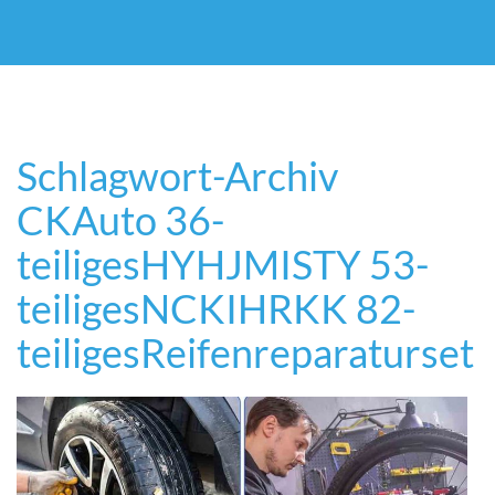
Schlagwort-Archiv
CKAuto 36-
teiliges
HYHJMISTY 53-
teiliges
NCKIHRKK 82-
teiliges
Reifenreparaturset