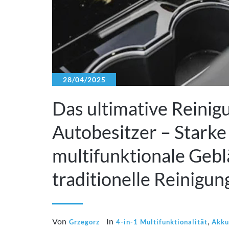
28/04/2025
Das ultimative Reinig
Autobesitzer – Starke
multifunktionale Gebl
traditionelle Reinigu
Von
In
,
Grzegorz
4-in-1 Multifunktionalität
Akku