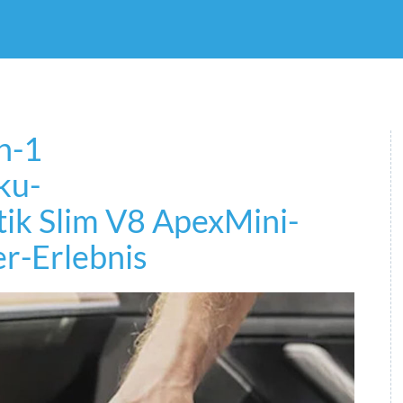
n-1
ku-
tik Slim V8 Apex
Mini-
r-Erlebnis