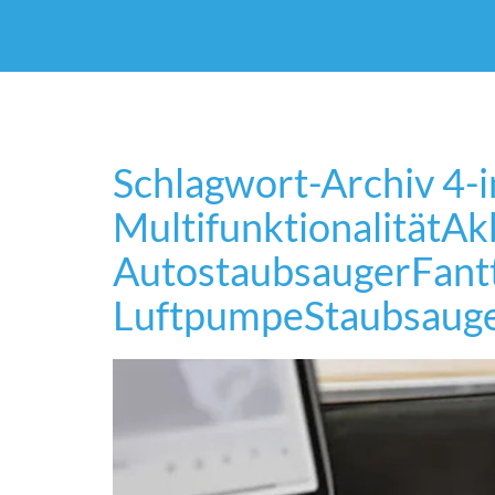
Schlagwort-Archiv
4-i
Multifunktionalität
Ak
Autostaubsauger
Fant
Luftpumpe
Staubsauge