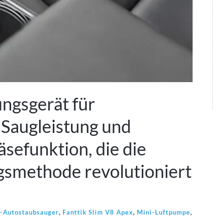
ungsgerät für
 Saugleistung und
äsefunktion, die die
ngsmethode revolutioniert
,
,
,
-Autostaubsauger
Fanttik Slim V8 Apex
Mini-Luftpumpe