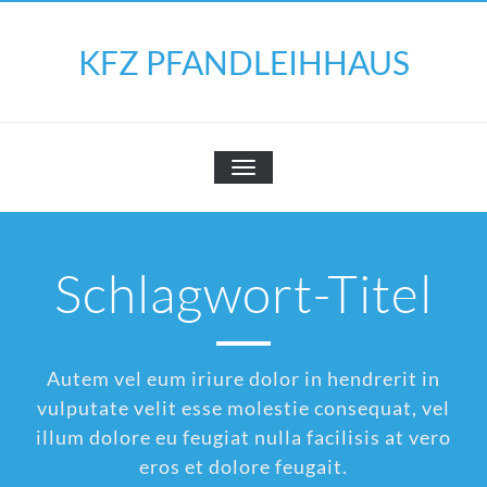
Skip
to
KFZ PFANDLEIHHAUS
content
SCHALTE
NAVIGATION
Schlagwort-Titel
Autem vel eum iriure dolor in hendrerit in
vulputate velit esse molestie consequat, vel
illum dolore eu feugiat nulla facilisis at vero
eros et dolore feugait.