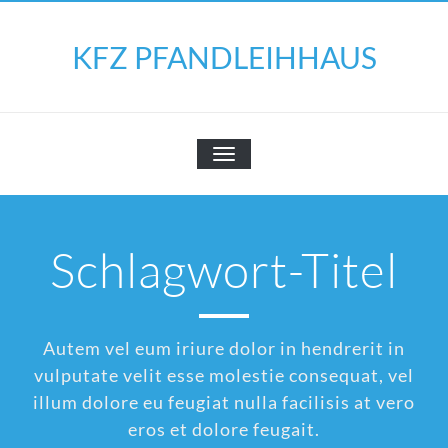
Skip
to
KFZ PFANDLEIHHAUS
content
SCHALTE
NAVIGATION
Schlagwort-Titel
Autem vel eum iriure dolor in hendrerit in
vulputate velit esse molestie consequat, vel
illum dolore eu feugiat nulla facilisis at vero
eros et dolore feugait.