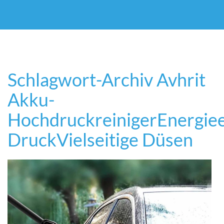
Schlagwort-Archiv
Avhrit
Akku-
Hochdruckreiniger
Energiee
Druck
Vielseitige Düsen