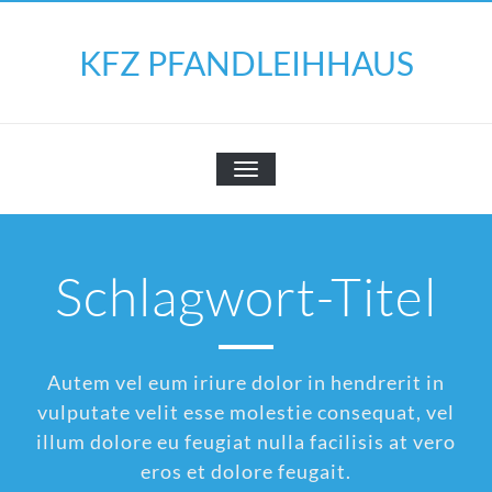
Skip
to
KFZ PFANDLEIHHAUS
content
SCHALTE
NAVIGATION
Schlagwort-Titel
Autem vel eum iriure dolor in hendrerit in
vulputate velit esse molestie consequat, vel
illum dolore eu feugiat nulla facilisis at vero
eros et dolore feugait.