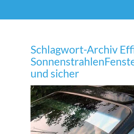
Schlagwort-Archiv
Eff
Sonnenstrahlen
Fenste
und sicher