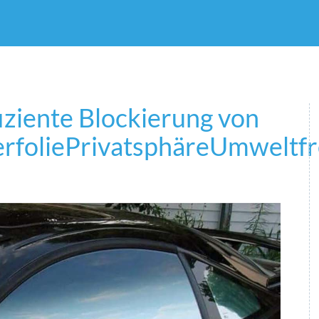
iziente Blockierung von
rfolie
Privatsphäre
Umweltfr