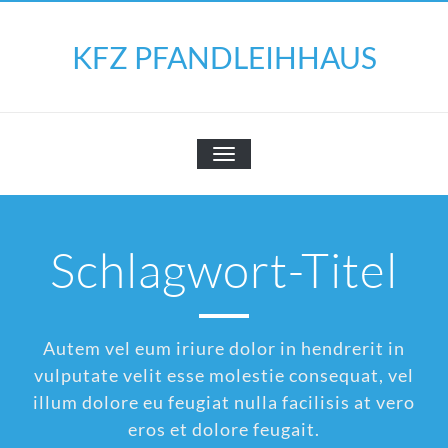
Skip
to
KFZ PFANDLEIHHAUS
content
SCHALTE
NAVIGATION
Schlagwort-Titel
Autem vel eum iriure dolor in hendrerit in
vulputate velit esse molestie consequat, vel
illum dolore eu feugiat nulla facilisis at vero
eros et dolore feugait.